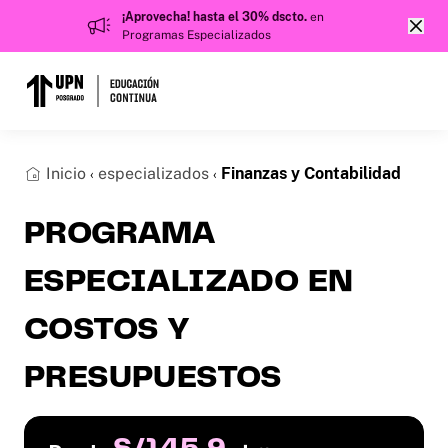
¡Aprovecha! hasta el 30% dscto.
en
Programas Especializados
Inicio
especializados
Finanzas y Contabilidad
‹
‹
PROGRAMA
ESPECIALIZADO EN
COSTOS Y
PRESUPUESTOS